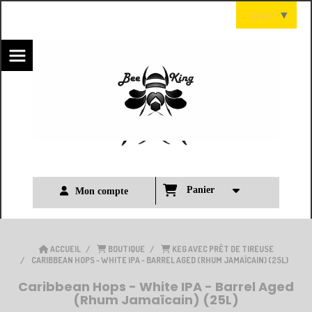
Panneau de gestion des cookies
Langue
▼
Panier
Mon compte
ACCUEIL
BOUTIQUE
KEG AVEC PRÊT DE TIREUSE
CARIBBEAN HOPS - WHITE IPA - BARREL AGED (RHUM JAMAÏCAIN) (25L)
Caribbean Hops - White IPA - Barrel Aged
(Rhum Jamaïcain) (25L)