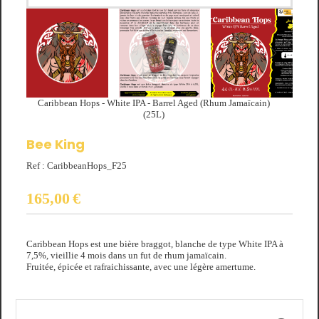
Caribbean Hops - White IPA - Barrel Aged (Rhum Jamaïcain)
(25L)
Bee King
Ref :
CaribbeanHops_F25
165,00
€
Caribbean Hops est une bière braggot, blanche de type White IPA à
7,5%, vieillie 4 mois dans un fut de rhum jamaïcain.
Fruitée, épicée et rafraichissante, avec une légère amertume.