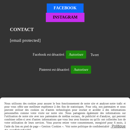
FACEBOOK
INSTAGRAM
CONTACT
[email protected]
Autoriser
Facebook est désactivé.
Tweet
Autoriser
Pinterest est désactivé.
Mentions Légales
Conditions générales de vente
Nous utilisons des cookies pour assurer le bon fonctionnement de notre site et analyser notre trafic et
Politique de confidentialité
Gestion cookies
Mon Compte
pour vous offrir une meilleure expérience à des fins de statistiques. Pour cela, nos partenaires et nous
peuvent utiliser des cookies ou d'autres technologies pour stocker et accéder à des informations
Créer un site internet
personnelles comme votre visite sur notre site. Nous partageons également des informations sur
l'utilisation de notre site avec nos partenaires de médias sociaux, de publicité et d'analyse, qui peuvent
combiner celles-ci avec d'autres informations que vous leur avez fournies ou qu'ils ont collectées lors de
votre utilisation de leurs services. Vous pouvez retirer votre consentement, enregistré pour 6 mois, à
Politique
l'aide du lien en pied de page « Gestion Cookies ». Voir notre politique de confidentialité :