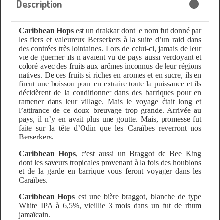
Description
Caribbean Hops
est un drakkar dont le nom fut donné par
les fiers et valeureux Berserkers à la suite d’un raid dans
des contrées très lointaines. Lors de celui-ci, jamais de leur
vie de guerrier ils n’avaient vu de pays aussi verdoyant et
coloré avec des fruits aux arômes inconnus de leur régions
natives. De ces fruits si riches en aromes et en sucre, ils en
firent une boisson pour en extraire toute la puissance et ils
décidèrent de la conditionner dans des barriques pour en
ramener dans leur village. Mais le voyage était long et
l’attirance de ce doux breuvage trop grande. Arrivée au
pays, il n’y en avait plus une goutte. Mais, promesse fut
faite sur la tête d’Odin que les Caraïbes reverront nos
Berserkers.
Caribbean Hops
, c'est aussi un Braggot de Bee King
dont les saveurs tropicales provenant à la fois des houblons
et de la garde en barrique vous feront voyager dans les
Caraïbes.
Caribbean Hops
est une bière braggot, blanche de type
White IPA à 6,5%, vieillie 3 mois dans un fut de rhum
jamaïcain.