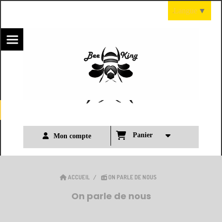
Panneau de gestion des cookies
Langue
▼
Panier
Mon compte
ACCUEIL
ON PARLE DE NOUS
On parle de nous