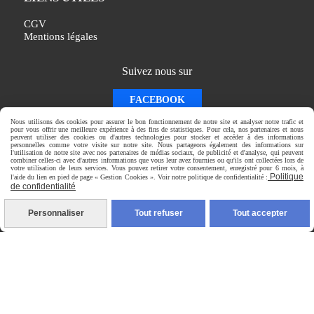
CGV
Mentions légales
Suivez nous sur
FACEBOOK
INSTAGRAM
Nous utilisons des cookies pour assurer le bon fonctionnement de notre site et analyser notre trafic et
pour vous offrir une meilleure expérience à des fins de statistiques. Pour cela, nos partenaires et nous
peuvent utiliser des cookies ou d'autres technologies pour stocker et accéder à des informations
personnelles comme votre visite sur notre site. Nous partageons également des informations sur
CONTACT
l'utilisation de notre site avec nos partenaires de médias sociaux, de publicité et d'analyse, qui peuvent
combiner celles-ci avec d'autres informations que vous leur avez fournies ou qu'ils ont collectées lors de
votre utilisation de leurs services. Vous pouvez retirer votre consentement, enregistré pour 6 mois, à
Politique
[email protected]
l'aide du lien en pied de page « Gestion Cookies ». Voir notre politique de confidentialité :
de confidentialité
Autoriser
Facebook est désactivé.
Personnaliser
Tout refuser
Tout accepter
Tweet
Autoriser
Pinterest est désactivé.